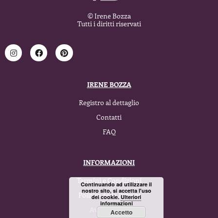
© Irene Bozza
Tutti i diritti riservati
IRENE BOZZA
Registro al dettaglio
Contatti
FAQ
INFORMAZIONI
Termini e Condizioni
Continuando ad utilizzare il
nostro sito, si accetta l'uso
Politica della Privacy
dei cookie.
Ulteriori
informazioni
Avviso legale
Accetto