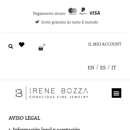
Pagamento sicuro
Invio gratuito in tutto il mondo
IL MIO ACCOUNT
0
EN
ES
IT
CHI SIAMO
COUPON REGA
AVISO LEGAL
1. Información legal y aceptación