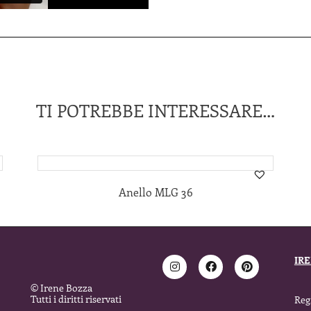
TI POTREBBE INTERESSARE…
Anello MLG 36
IR
© Irene Bozza
Tutti i diritti riservati
Regi