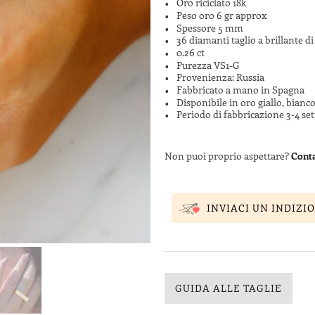
Oro riciclato 18k
Peso oro 6 gr approx
Spessore 5 mm
36 diamanti taglio a brillante d
0.26 ct
Purezza VS1-G
Provenienza: Russia
Fabbricato a mano in Spagna
Disponibile in oro giallo, bianco
Periodo di fabbricazione 3-4 se
Non puoi proprio aspettare?
Conta
INVIACI UN INDIZIO
GUIDA ALLE TAGLIE