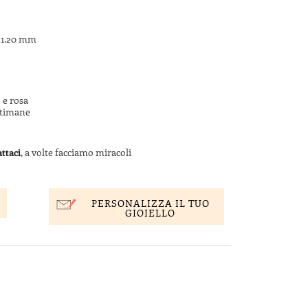
i 1.20 mm
 e rosa
ttimane
ttaci
, a volte facciamo miracoli
PERSONALIZZA IL TUO
GIOIELLO