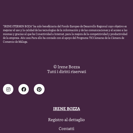
“IRENE OTERMIN BOZA” ha sido beneficiaria del Fondo Europeo de Desarrollo Regional cuyo objetivo es
mejorar el uso y la calidad de las tecnologías de la información y de las comunicaciones y el acceso a las
mismas y gracias al que ha Conectividad a Internet, para la mejora de la competitividad y productividad
de la empresa. Año 2021 Para ello ha contado con el apoyo del Programa TICCámaras de la Cámara de
Comercio de Málaga.
© Irene Bozza
Tutti i diritti riservati
IRENE BOZZA
Registro al dettaglio
Contatti