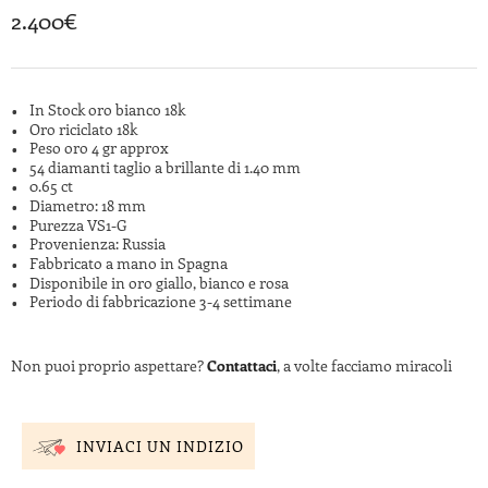
2.400
€
In Stock oro bianco 18k
Oro riciclato 18k
Peso oro 4 gr approx
54 diamanti taglio a brillante di 1.40 mm
0.65 ct
Diametro: 18 mm
Purezza VS1-G
Provenienza: Russia
Fabbricato a mano in Spagna
Disponibile in oro giallo, bianco e rosa
Periodo di fabbricazione 3-4 settimane
Non puoi proprio aspettare?
Contattaci
, a volte facciamo miracoli
INVIACI UN INDIZIO