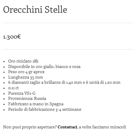
Orecchini Stelle
1.300
€
Oro riciclato 18k
Disponibile in oro giallo, bianco e rosa
Peso oro 4 gr aprox
Lunghezza 35 mm
6 diamanti taglio a brillante di 1.40 mm e 6 unità di 1.20 mm
0.11 ct
Purezza VS1-G
Provenienza: Russia
Fabbricato a mano in Spagna
Periodo di fabbricazione 3-4 settimane
Non puoi proprio aspettare?
Contattaci
, a volte facciamo miracoli