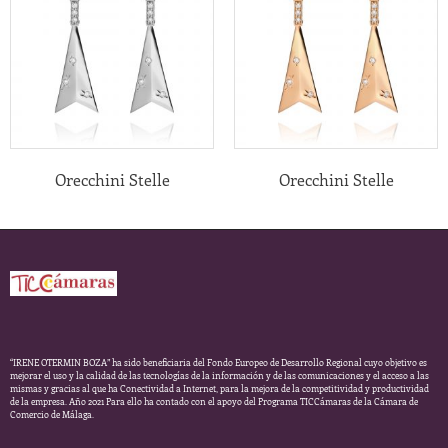
Orecchini Stelle
Orecchini Stelle
“IRENE OTERMIN BOZA” ha sido beneficiaria del Fondo Europeo de Desarrollo Regional cuyo objetivo es
mejorar el uso y la calidad de las tecnologías de la información y de las comunicaciones y el acceso a las
mismas y gracias al que ha Conectividad a Internet, para la mejora de la competitividad y productividad
de la empresa. Año 2021 Para ello ha contado con el apoyo del Programa TICCámaras de la Cámara de
Comercio de Málaga.