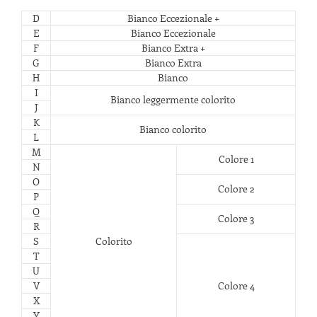
D
Bianco Eccezionale +
E
Bianco Eccezionale
F
Bianco Extra +
G
Bianco Extra
H
Bianco
I
Bianco leggermente colorito
J
K
Bianco colorito
L
M
Colore 1
N
O
Colore 2
P
Q
Colore 3
R
S
Colorito
T
U
V
Colore 4
X
Y