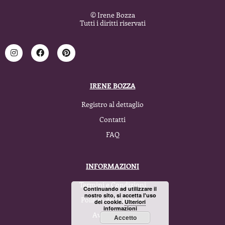
© Irene Bozza
Tutti i diritti riservati
IRENE BOZZA
Registro al dettaglio
Contatti
FAQ
INFORMAZIONI
Termini e Condizioni
Continuando ad utilizzare il
nostro sito, si accetta l'uso
Politica della Privacy
dei cookie.
Ulteriori
informazioni
Avviso legale
Accetto