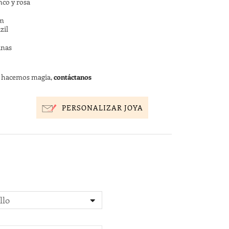
nco y rosa
mm
zil
anas
s hacemos magia,
contáctanos
PERSONALIZAR JOYA