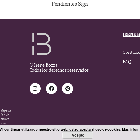
Pendientes Sign
IRENE 
Contact
FAQ
© Irene Bozza
Todos los derechos reservados
 objetivo
 Plan de
nales en
ograma
Al continuar utilizando nuestro sitio web, usted acepta el uso de cookies.
Más infor
Acepto