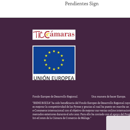
Pendientes Sign
Fondo Europeo de Desarrollo Regional. Una manera de hacer Europa.
“IRENE BOZZA” ha sido beneficiaria del Fondo Europeo de Desarrollo Regional cuyo
es mejorar la competitividad de las Pymes y gracias al cual ha puesto en marcha un
e-Commerce internacional con el objetivo de mejorar sus ventas online internacio
mercados exteriores durante el año 2022. Para ello ha contado con el apoyo del Pr
Int-eComm de la Cámara de Comercio de Málaga.”