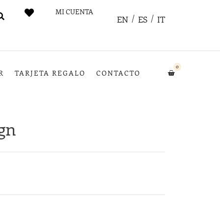
MI CUENTA
EN
ES
IT
0
R
TARJETA REGALO
CONTACTO
ign