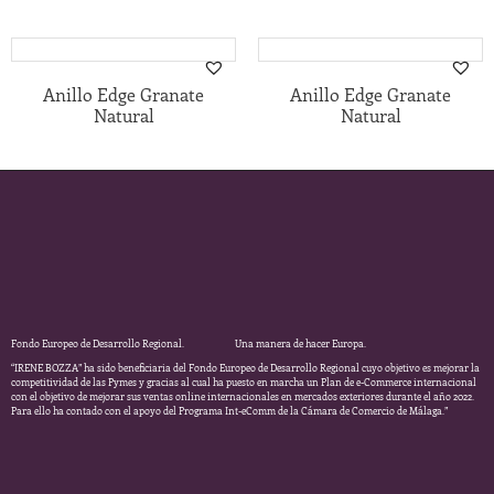
Anillo Edge Granate
Anillo Edge Granate
Natural
Natural
Fondo Europeo de Desarrollo Regional. Una manera de hacer Europa.
“IRENE BOZZA” ha sido beneficiaria del Fondo Europeo de Desarrollo Regional cuyo objetivo es mejorar la
competitividad de las Pymes y gracias al cual ha puesto en marcha un Plan de e-Commerce internacional
con el objetivo de mejorar sus ventas online internacionales en mercados exteriores durante el año 2022.
Para ello ha contado con el apoyo del Programa Int-eComm de la Cámara de Comercio de Málaga.”