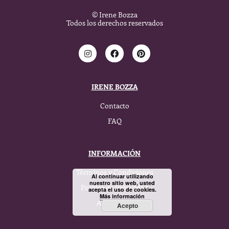
© Irene Bozza
Todos los derechos reservados
IRENE BOZZA
Contacto
FAQ
INFORMACIÓN
Términos y Condiciones
Al continuar utilizando
nuestro sitio web, usted
Política de Privacidad
acepta el uso de cookies.
Más información
Aviso Legal
Acepto