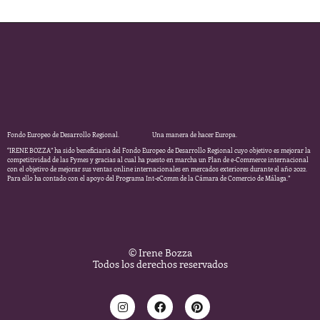
Fondo Europeo de Desarrollo Regional. Una manera de hacer Europa.
“IRENE BOZZA” ha sido beneficiaria del Fondo Europeo de Desarrollo Regional cuyo objetivo es mejorar la
competitividad de las Pymes y gracias al cual ha puesto en marcha un Plan de e-Commerce internacional
con el objetivo de mejorar sus ventas online internacionales en mercados exteriores durante el año 2022.
Para ello ha contado con el apoyo del Programa Int-eComm de la Cámara de Comercio de Málaga.”
© Irene Bozza
Todos los derechos reservados