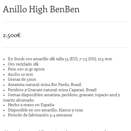
Anillo High BenBen
2.500
€
En Stock: oro amarillo 18k talla 55 (EU), 7-7,5 (US), 17,5 mm
Oro reciclado 18k
Peso oro 10 gr aprox
Ancho 10 mm
Gemas de 5mm
Amatista natural: mina Rio Pardo, Brasil
Peridoto y Granate natural: mina Caparaó, Brasil
Gemas disponibles: amatista, peridoto, granate, topacio azul y
cuarzo ahumado.
Hecho a mano en España
Disponible en oro amarillo, blanco y rosa
Periodo de fabricación 3-4 semanas