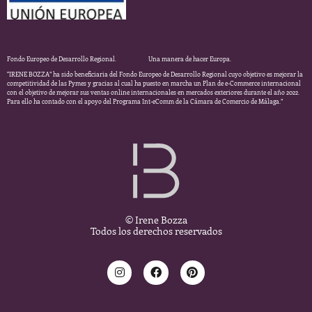
Fondo Europeo de Desarrollo Regional. Una manera de hacer Europa.
“IRENE BOZZA” ha sido beneficiaria del Fondo Europeo de Desarrollo Regional cuyo objetivo es mejorar la
competitividad de las Pymes y gracias al cual ha puesto en marcha un Plan de e-Commerce internacional
con el objetivo de mejorar sus ventas online internacionales en mercados exteriores durante el año 2022.
Para ello ha contado con el apoyo del Programa Int-eComm de la Cámara de Comercio de Málaga.”
© Irene Bozza
Todos los derechos reservados