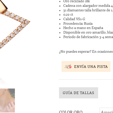
Oro reciclado 18k
Cadena con alargador medida 
31 diamantes talla brillante de
0.22 ct
Calidad VS1-G
Procedencia: Rusia
Hecho a mano en España
Disponible en oro amarillo, bla
Periodo de fabricación 3-4 sem
¿No puedes esperar? En ocasione
ENVÍA UNA PISTA
GUÍA DE TALLAS
COLOR ORO