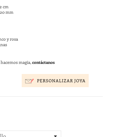
42 cm
 1.20 mm
nco y rosa
anas
s hacemos magia,
contáctanos
PERSONALIZAR JOYA