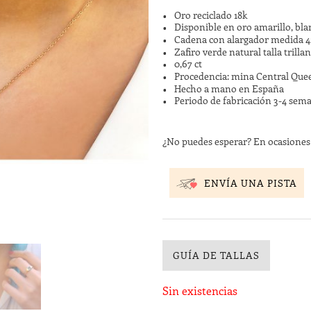
Oro reciclado 18k
Disponible en oro amarillo, bla
Cadena con alargador medida 
Zafiro verde natural talla trill
0,67 ct
Procedencia: mina Central Quee
Hecho a mano en España
Periodo de fabricación 3-4 sem
¿No puedes esperar? En ocasione
ENVÍA UNA PISTA
GUÍA DE TALLAS
Sin existencias