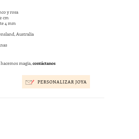
nco y rosa
42 cm
ante 4 mm
nsland, Australia
anas
s hacemos magia,
contáctanos
PERSONALIZAR JOYA