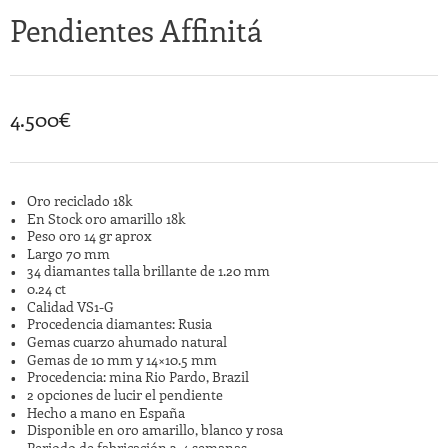
Pendientes Affinitá
4.500
€
Oro reciclado 18k
En Stock oro amarillo 18k
Peso oro 14 gr aprox
Largo 70 mm
34 diamantes talla brillante de 1.20 mm
0.24 ct
Calidad VS1-G
Procedencia diamantes: Rusia
Gemas cuarzo ahumado natural
Gemas de 10 mm y 14×10.5 mm
Procedencia: mina Rio Pardo, Brazil
2 opciones de lucir el pendiente
Hecho a mano en España
Disponible en oro amarillo, blanco y rosa
Periodo de fabricación 3-4 semanas