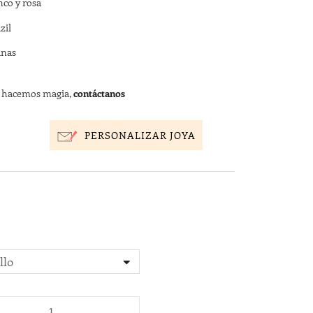
nco y rosa
zil
anas
s hacemos magia,
contáctanos
PERSONALIZAR JOYA