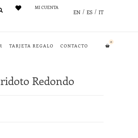
MI CUENTA
EN
ES
IT
0
R
TARJETA REGALO
CONTACTO
eridoto Redondo