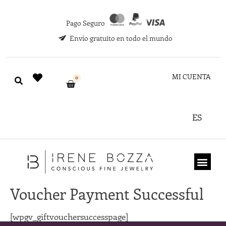
Pago Seguro
Envío gratuito en todo el mundo
MI CUENTA
0
ES
TARJETA REGA
Voucher Payment Successful
[wpgv_giftvouchersuccesspage]