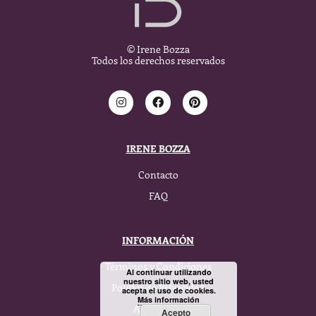
© Irene Bozza
Todos los derechos reservados
IRENE BOZZA
Contacto
FAQ
INFORMACIÓN
Términos y Condiciones
Al continuar utilizando
nuestro sitio web, usted
Política de Privacidad
acepta el uso de cookies.
Más información
Aviso Legal
Acepto