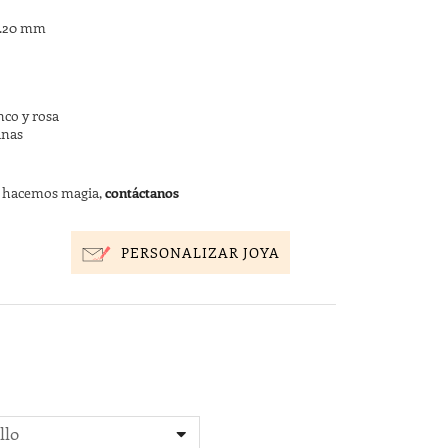
 1.20 mm
nco y rosa
anas
s hacemos magia,
contáctanos
PERSONALIZAR JOYA