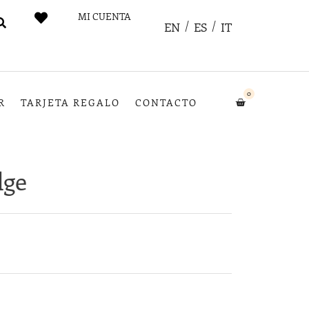
MI CUENTA
EN
ES
IT
0
R
TARJETA REGALO
CONTACTO
dge