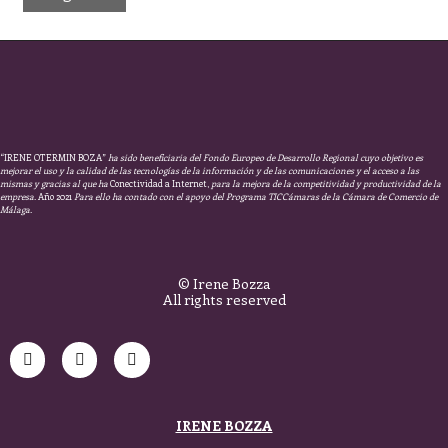
“IRENE OTERMIN BOZA”
ha sido beneficiaria del Fondo Europeo de Desarrollo Regional cuyo objetivo es
mejorar el uso y la calidad de las tecnologías de la información y de las comunicaciones y el acceso a las
mismas y gracias al que ha
Conectividad a Internet,
para la mejora de la competitividad y productividad de la
empresa.
Año 2021
Para ello ha contado con el apoyo del Programa TICCámaras de la Cámara de Comercio de
Málaga.
© Irene Bozza
All rights reserved
IRENE BOZZA