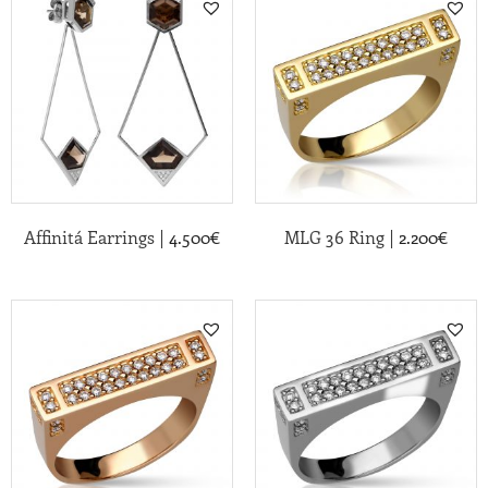
|
|
Affinitá Earrings
4.500
€
MLG 36 Ring
2.200
€