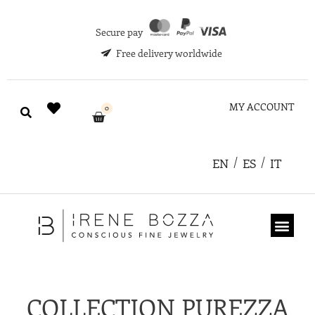
Secure pay
Free delivery worldwide
MY ACCOUNT
0
EN
ES
IT
ABOUT US
GIFT CARD
COLLECTION PUREZZA