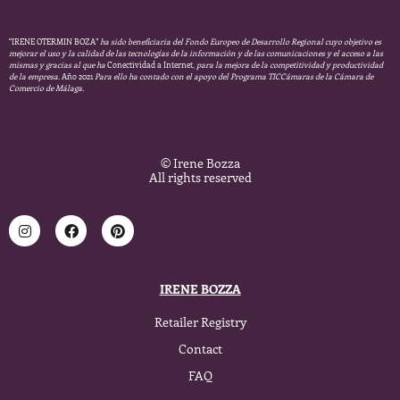
“IRENE OTERMIN BOZA”
ha sido beneficiaria del Fondo Europeo de Desarrollo Regional cuyo objetivo es
mejorar el uso y la calidad de las tecnologías de la información y de las comunicaciones y el acceso a las
mismas y gracias al que ha
Conectividad a Internet,
para la mejora de la competitividad y productividad
de la empresa.
Año 2021
Para ello ha contado con el apoyo del Programa TICCámaras de la Cámara de
Comercio de Málaga.
© Irene Bozza
All rights reserved
IRENE BOZZA
Retailer Registry
Contact
FAQ