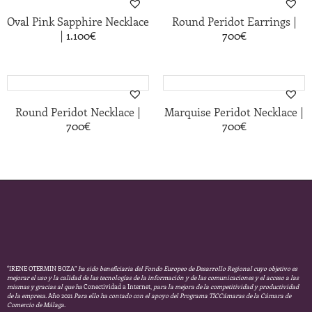
|
Oval Pink Sapphire Necklace
Round Peridot Earrings
|
1.100
€
700
€
|
|
Round Peridot Necklace
Marquise Peridot Necklace
700
€
700
€
“IRENE OTERMIN BOZA”
ha sido beneficiaria del Fondo Europeo de Desarrollo Regional cuyo objetivo es
mejorar el uso y la calidad de las tecnologías de la información y de las comunicaciones y el acceso a las
mismas y gracias al que ha
Conectividad a Internet,
para la mejora de la competitividad y productividad
de la empresa.
Año 2021
Para ello ha contado con el apoyo del Programa TICCámaras de la Cámara de
Comercio de Málaga.