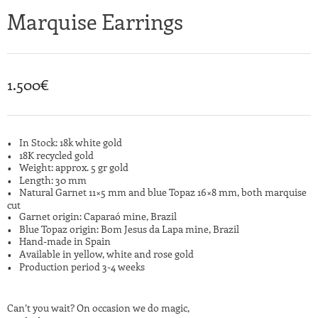
Marquise Earrings
1.500
€
In Stock: 18k white gold
18K recycled gold
Weight: approx. 5 gr gold
Length: 30 mm
Natural Garnet 11×5 mm and blue Topaz 16×8 mm, both marquise
cut
Garnet origin: Caparaó mine, Brazil
Blue Topaz origin: Bom Jesus da Lapa mine, Brazil
Hand-made in Spain
Available in yellow, white and rose gold
Production period 3-4 weeks
Can’t you wait? On occasion we do magic,