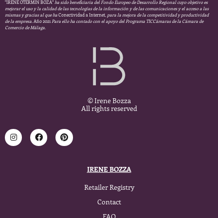
“IRENE OTERMIN BOZA”
ha sido beneficiaria del Fondo Europeo de Desarrollo Regional cuyo objetivo es
mejorar el uso y la calidad de las tecnologías de la información y de las comunicaciones y el acceso a las
mismas y gracias al que ha
Conectividad a Internet,
para la mejora de la competitividad y productividad
de la empresa.
Año 2021
Para ello ha contado con el apoyo del Programa TICCámaras de la Cámara de
Comercio de Málaga.
© Irene Bozza
All rights reserved
IRENE BOZZA
Retailer Registry
Contact
FAQ