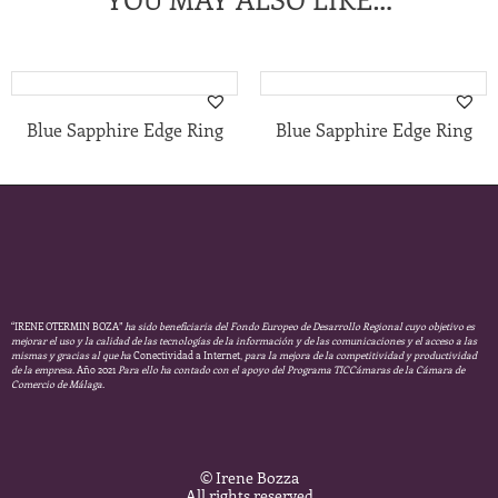
Blue Sapphire Edge Ring
Blue Sapphire Edge Ring
“IRENE OTERMIN BOZA”
ha sido beneficiaria del Fondo Europeo de Desarrollo Regional cuyo objetivo es
mejorar el uso y la calidad de las tecnologías de la información y de las comunicaciones y el acceso a las
mismas y gracias al que ha
Conectividad a Internet,
para la mejora de la competitividad y productividad
de la empresa.
Año 2021
Para ello ha contado con el apoyo del Programa TICCámaras de la Cámara de
Comercio de Málaga.
© Irene Bozza
All rights reserved