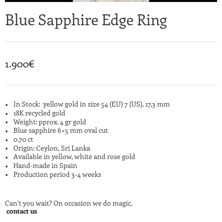
Blue Sapphire Edge Ring
1.900
€
In Stock: yellow gold in size 54 (EU) 7 (US), 17,3 mm
18K recycled gold
Weight: pprox. 4 gr gold
Blue sapphire 6×5 mm oval cut
0.70 ct
Origin: Ceylon, Sri Lanka
Available in yellow, white and rose gold
Hand-made in Spain
Production period 3-4 weeks
Can’t you wait? On occasion we do magic,
contact us