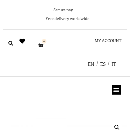
Secure pay
Free delivery worldwide
MY ACCOUNT
0
EN
ES
IT
ABOUT US
GIFT CARD