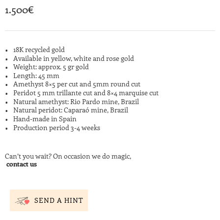
1.500
€
18K recycled gold
Available in yellow, white and rose gold
Weight: approx. 5 gr gold
Length: 45 mm
Amethyst 8×5 per cut and 5mm round cut
Peridot 5 mm trillante cut and 8×4 marquise cut
Natural amethyst: Rio Pardo mine, Brazil
Natural peridot: Caparaó mine, Brazil
Hand-made in Spain
Production period 3-4 weeks
Can’t you wait? On occasion we do magic,
contact us
SEND A HINT