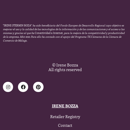
“IRENE OTERMIN BOZA”
ha sido beneficiaria del Fondo Europeo de Desarrollo Regional cuyo objetivo es
mejorar el uso y la calidad de las tecnologías de la información y de las comunicaciones y el acceso a las
mismas y gracias al que ha
Conectividad a Internet,
para la mejora de la competitividad y productividad
de la empresa.
Año 2021
Para ello ha contado con el apoyo del Programa TICCámaras de la Cámara de
Comercio de Málaga.
© Irene Bozza
All rights reserved
IRENE BOZZA
Retailer Registry
Contact