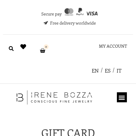
Secure pay
Free delivery worldwide
MY ACCOUNT
0
EN
ES
IT
ABOUT US
GIFT CARD
GIFT CARD