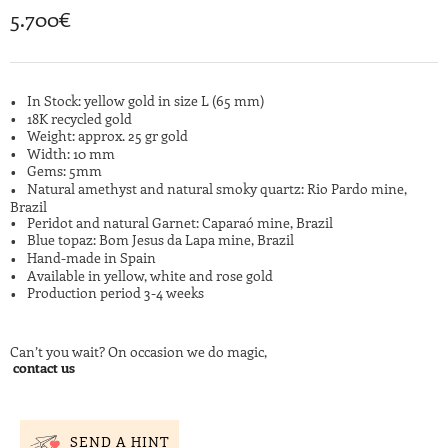
5.700
€
In Stock: yellow gold in size L (65 mm)
18K recycled gold
Weight: approx. 25 gr gold
Width: 10 mm
Gems: 5mm
Natural amethyst and natural smoky quartz: Rio Pardo mine,
Brazil
Peridot and natural Garnet: Caparaó mine, Brazil
Blue topaz: Bom Jesus da Lapa mine, Brazil
Hand-made in Spain
Available in yellow, white and rose gold
Production period 3-4 weeks
Can’t you wait? On occasion we do magic,
contact us
SEND A HINT