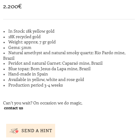
2.200
€
In Stock: 18k yellow gold
18K recycled gold
Weight: approx. 7 gr gold
Gems: 5mm
Natural amethyst and natural smoky quartz: Rio Pardo mine,
Brazil
Peridot and natural Garnet: Caparaó mine, Brazil
Blue topaz: Bom Jesus da Lapa mine, Brazil
Hand-made in Spain
Available in yellow, white and rose gold
Production period 3-4 weeks
Can’t you wait? On occasion we do magic,
contact us
SEND A HINT