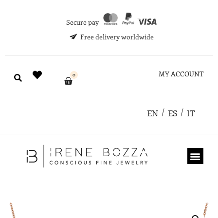
Secure pay
Free delivery worldwide
MY ACCOUNT
0
EN
ES
IT
ABOUT US
GIFT CARD